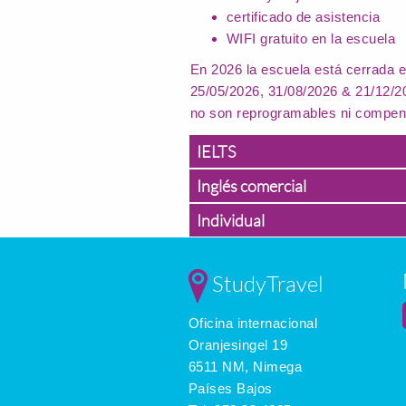
certificado de asistencia
WIFI gratuito en la escuela
En 2026 la escuela está cerrada e
25/05/2026, 31/08/2026 & 21/12/20
no son reprogramables ni compen
IELTS
Inglés comercial
Individual
StudyTravel
Oficina internacional
Oranjesingel 19
6511 NM, Nimega
Países Bajos