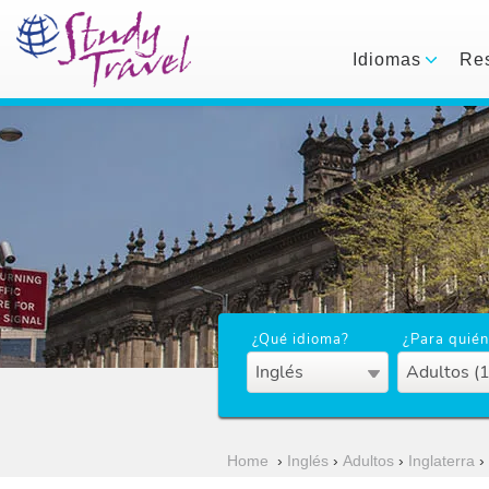
Idiomas
Res
¿Qué idioma?
¿Para quién
Inglés
Adultos (
Home
›
Inglés
›
Adultos
›
Inglaterra
›