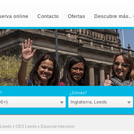
erva online
Contacto
Ofertas
Descubre más..
?
¿Dónde?
16+)
Inglaterra, Leeds
Leeds
›
CES Leeds
›
Especial intensivo