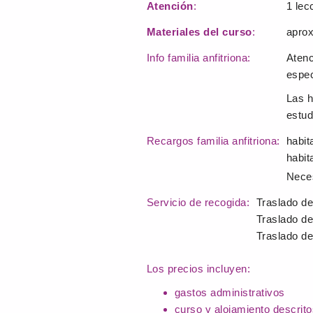
Atención
:
1 lec
Materiales del curso
:
aprox
Info familia anfitriona:
Atenc
espec
Las h
estud
Recargos familia anfitriona:
habit
habit
Neces
Servicio de recogida:
Traslado de
Traslado de
Traslado de
Los precios incluyen:
gastos administrativos
curso y alojamiento descrito