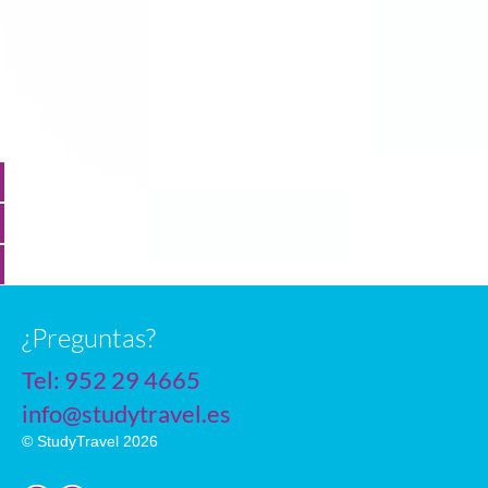
n
¿Preguntas?
Tel:
952 29 4665
info@studytravel.es
© StudyTravel 2026