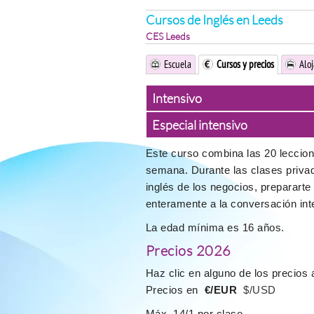
Cursos de Inglés en Leeds
CES Leeds
Escuela
Cursos y precios
Alo
Intensivo
Especial intensivo
Este curso combina las 20 leccion
semana. Durante las clases priva
inglés de los negocios, preparart
enteramente a la conversación int
La edad mínima es 16 años.
Precios 2026
Haz clic en alguno de los precios 
Precios en
€/EUR
$/USD
Máx. 14/1 por clase