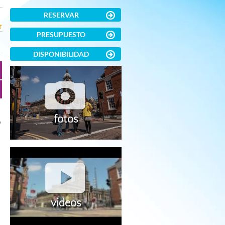
RESERVAR
PRESUPUESTO
DISPONIBILIDAD
fotos
o
videos