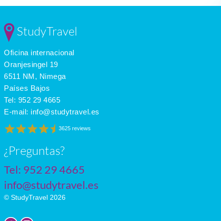
Dec
7
4
1
Jan
6
2
1
Feb
7
2
2
StudyTravel
Mar
10
3
4
Apr
13
6
5
Oficina internacional
May
17
8
6
June
20
12
7
Oranjesingel 19
July
22
14
6
6511 NM, Nimega
Países Bajos
Tel:
952 29 4665
E-mail:
info@studytravel.es
3625 reviews
¿Preguntas?
Tel:
952 29 4665
info@studytravel.es
© StudyTravel 2026