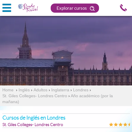
Explorar cursos
Home
›
Inglés
›
Adultos
›
Inglaterra
›
Londres
›
St. Giles Colleges- Londres Centro
›
Año académico (por la
mañana)
Cursos de Inglés en Londres
St. Giles Colleges- Londres Centro