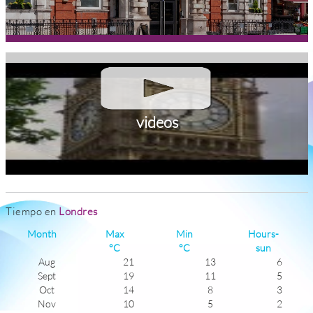
videos
Tiempo en
Londres
Month
Max
Min
Hours-
°C
°C
sun
Aug
21
13
6
Sept
19
11
5
Oct
14
8
3
Nov
10
5
2