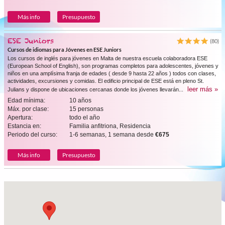
Más info
Presupuesto
ESE Juniors
(80)
Cursos de idiomas para Jóvenes en ESE Juniors
Los cursos de inglés para jóvenes en Malta de nuestra escuela colaboradora ESE
(European School of English), son programas completos para adolescentes, jóvenes y
niños en una amplísima franja de edades ( desde 9 hasta 22 años ) todos con clases,
actividades, excursiones y comidas. El edificio principal de ESE está en pleno St.
leer más »
Julians y dispone de ubicaciones cercanas donde los jóvenes llevarán...
Edad mínima:
10 años
Máx. por clase:
15 personas
Apertura:
todo el año
Estancia en:
Familia anfitriona, Residencia
Periodo del curso:
1-6 semanas, 1 semana desde
€675
Más info
Presupuesto