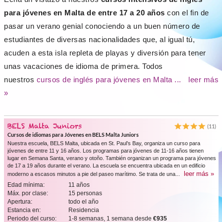
para jóvenes en Malta de entre 17 a 20 años
con el fin de
pasar u
n verano genial conociendo a un buen número de
estudiantes de diversas nacionalidades que, al igual tú,
acuden a esta isla repleta de playas y diversión para tener
unas vacaciones de idioma de primera. Todos
nuestros
cursos de inglés para jóvenes en Malta ...
leer más
»
BELS Malta Juniors
(11)
Cursos de idiomas para Jóvenes en BELS Malta Juniors
Nuestra escuela, BELS Malta, ubicada en St. Paul’s Bay, organiza un curso para
jóvenes de entre 11 y 16 años. Los programas para jóvenes de 11-16 años tienen
lugar en Semana Santa, verano y otoño. También organizan un programa para jóvenes
de 17 a 19 años durante el verano. La escuela se encuentra ubicada en un edificio
leer más »
moderno a escasos minutos a pie del paseo marítimo. Se trata de una...
Edad mínima:
11 años
Máx. por clase:
15 personas
Apertura:
todo el año
Estancia en:
Residencia
Periodo del curso:
1-8 semanas, 1 semana desde
€935