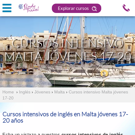
Explorar cursos
CURSOS INTENSIVO
MALTA JÓVENES 17-20
Home
›
Inglés
›
Jóvenes
›
Malta
›
Cursos intensivo Malta jóvenes
17-20
Cursos intensivos de inglés en Malta jóvenes 17-
20 años
Echa un vistazo a nuestros
cursos intensivos de inglés