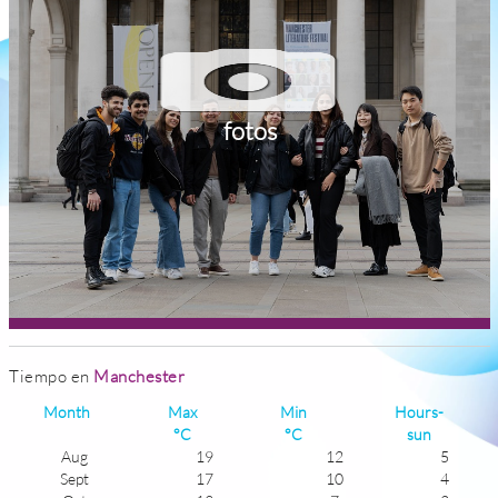
fotos
Tiempo en
Manchester
Month
Max
Min
Hours-
°C
°C
sun
Aug
19
12
5
Sept
17
10
4