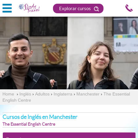
Explorar cursos
Home
›
Inglés
›
Adultos
›
Inglaterra
›
Manchester
›
The Essential
English Centre
Cursos de Inglés en Manchester
The Essential English Centre