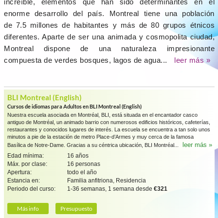
increíble, elementos que han sido determinantes en el
enorme desarrollo del país. Montreal tiene una población
de 7.5 millones de habitantes y más de 80 grupos étnicos
diferentes. Aparte de ser una animada y cosmopolita ciudad,
Montreal dispone de una naturaleza impresionante
compuesta de verdes bosques, lagos de agua...
leer más »
BLI Montreal (English)
Cursos de idiomas para Adultos en BLI Montreal (English)
Nuestra escuela asociada en Montréal, BLI, está situada en el encantador casco
antiguo de Montréal, un animado barrio con numerosos edificios históricos, cafeterías,
restaurantes y conocidos lugares de interés. La escuela se encuentra a tan solo unos
minutos a pie de la estación de metro Place-d’Armes y muy cerca de la famosa
leer más »
Basílica de Notre-Dame. Gracias a su céntrica ubicación, BLI Montréal...
Edad mínima:
16 años
Máx. por clase:
16 personas
Apertura:
todo el año
Estancia en:
Familia anfitriona, Residencia
Periodo del curso:
1-36 semanas, 1 semana desde
€321
Más info
Presupuesto