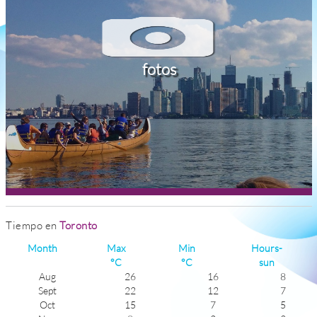
fotos
Tiempo en
Toronto
Month
Max
Min
Hours-
°C
°C
sun
Aug
26
16
8
Sept
22
12
7
Oct
15
7
5