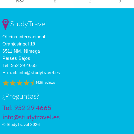
Nov
8
2
3
Dec
1
-5
3
Jan
-1
-8
3
Feb
0
-7
4
StudyTravel
Mar
4
-3
5
Apr
12
3
6
Oficina internacional
May
18
8
7
June
24
14
9
Oranjesingel 19
July
27
17
9
6511 NM, Nimega
Países Bajos
Tel:
952 29 4665
E-mail:
info@studytravel.es
3626 reviews
¿Preguntas?
Tel:
952 29 4665
info@studytravel.es
© StudyTravel 2026