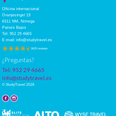
Apr
12
3
6
Oficina internacional
May
18
8
7
June
24
14
9
Oranjesingel 19
July
27
17
9
6511 NM, Nimega
Países Bajos
Tel:
952 29 4665
E-mail:
info@studytravel.es
3625 reviews
¿Preguntas?
Tel:
952 29 4665
info@studytravel.es
© StudyTravel 2026