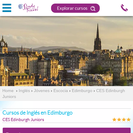
Explorar cursos
Home
›
Inglés
›
Jóvenes
›
Escocia
›
Edimburgo
›
CES Edinburgh
Juniors
Cursos de Inglés en Edimburgo
CES Edinburgh Juniors