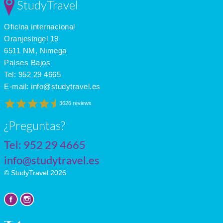
StudyTravel
Oficina internacional
Oranjesingel 19
6511 NM, Nimega
Países Bajos
Tel:
952 29 4665
E-mail:
info@studytravel.es
3626 reviews
¿Preguntas?
Tel:
952 29 4665
info@studytravel.es
© StudyTravel 2026