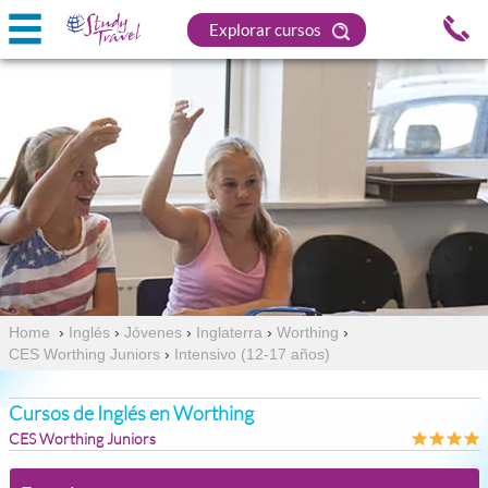
Explorar cursos
Home
›
Inglés
›
Jóvenes
›
Inglaterra
›
Worthing
›
CES Worthing Juniors
›
Intensivo (12-17 años)
Cursos de Inglés en Worthing
CES Worthing Juniors