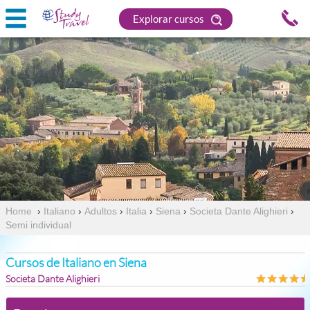
Explorar cursos
Home
›
Italiano
›
Adultos
›
Italia
›
Siena
›
Societa Dante Alighieri
›
Semi individual
Cursos de Italiano en Siena
Societa Dante Alighieri