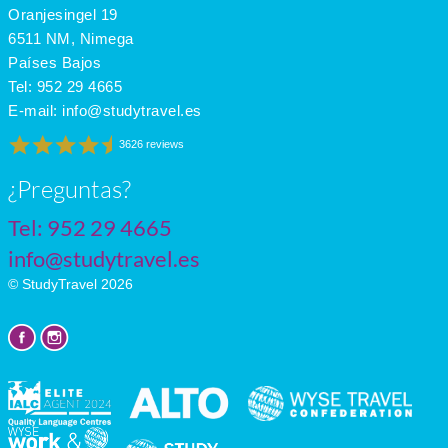
June
28
17
9
Oranjesingel 19
July
30
20
11
6511 NM, Nimega
Países Bajos
Tel:
952 29 4665
E-mail:
info@studytravel.es
3626 reviews
¿Preguntas?
Tel:
952 29 4665
info@studytravel.es
© StudyTravel 2026