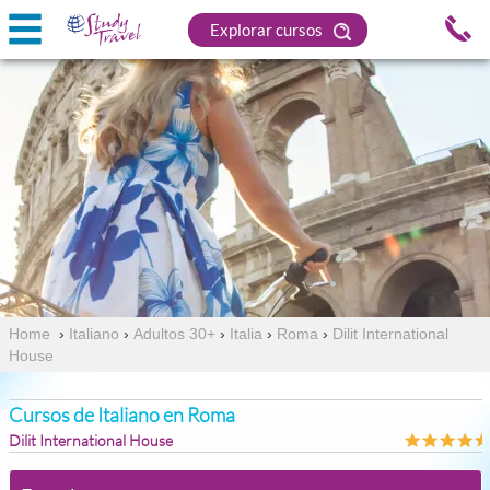
Explorar cursos
Home
›
Italiano
›
Adultos 30+
›
Italia
›
Roma
›
Dilit International
House
Cursos de Italiano en Roma
Dilit International House