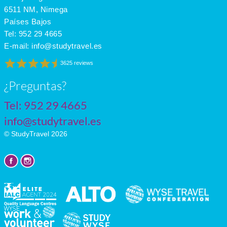
July
30
20
11
6511 NM, Nimega
Países Bajos
Tel:
952 29 4665
E-mail:
info@studytravel.es
3625 reviews
¿Preguntas?
Tel:
952 29 4665
info@studytravel.es
© StudyTravel 2026