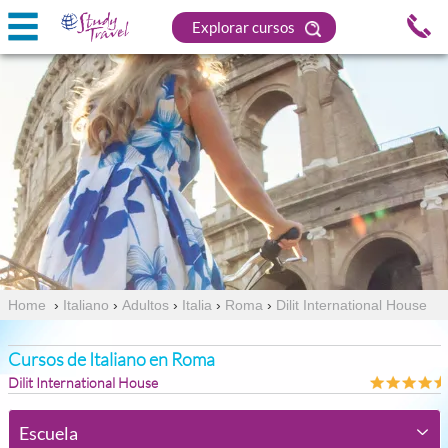
Explorar cursos
Home
›
Italiano
›
Adultos
›
Italia
›
Roma
›
Dilit International House
Cursos de Italiano en Roma
Dilit International House
Escuela