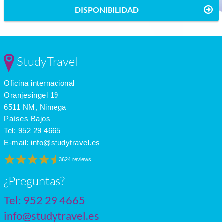
DISPONIBILIDAD
StudyTravel
Oficina internacional
Oranjesingel 19
6511 NM, Nimega
Países Bajos
Tel:
952 29 4665
E-mail:
info@studytravel.es
3624 reviews
¿Preguntas?
Tel:
952 29 4665
info@studytravel.es