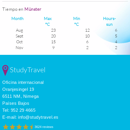
Tiempo en
Münster
Month
Max
Min
Hours-
°C
°C
sun
Aug
23
12
6
Sept
20
10
5
Oct
15
6
4
Nov
9
2
2
Dec
6
0
1
Jan
6
-1
2
Feb
6
-1
3
StudyTravel
Mar
10
1
3
Apr
14
4
5
Oficina internacional
May
19
8
6
June
21
11
6
Oranjesingel 19
July
23
12
6
6511 NM, Nimega
Países Bajos
Tel:
952 29 4665
E-mail:
info@studytravel.es
3624 reviews