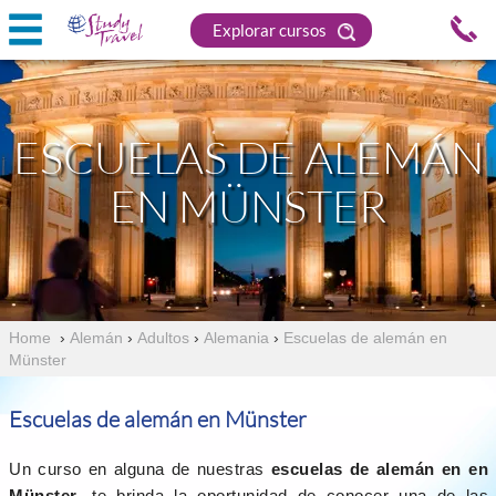
Explorar cursos
ESCUELAS DE ALEMÁN
EN MÜNSTER
Home
›
Alemán
›
Adultos
›
Alemania
›
Escuelas de alemán en
Münster
Escuelas de alemán en Münster
Un curso en alguna de nuestras
escuelas de alemán en en
Münster
, te brinda la oportunidad de conocer una de las