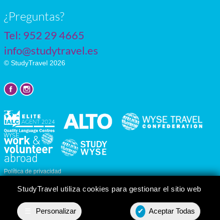
¿Preguntas?
Tel:
952 29 4665
info@studytravel.es
© StudyTravel 2026
Política de privacidad
Personalizar cookies
StudyTravel utiliza cookies para gestionar el sitio web
☰
Personalizar
✔
Aceptar Todas
Presupuesto
Contact