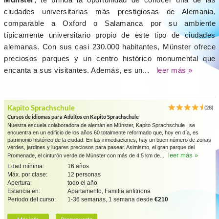
ciudades universitarias más prestigiosas de Alemania,
comparable a Oxford o Salamanca por su ambiente
típicamente universitario propio de este tipo de ciudades
alemanas. Con sus casi 230.000 habitantes, Münster ofrece
preciosos parques y un centro histórico monumental que
encanta a sus visitantes. Además, es un...
leer más »
Kapito Sprachschule
(28)
Cursos de idiomas para Adultos en Kapito Sprachschule
Nuestra escuela colaboradora de alemán en Münster, Kapito Sprachschule , se
encuentra en un edificio de los años 60 totalmente reformado que, hoy en día, es
patrimonio histórico de la ciudad. En las inmediaciones, hay un buen número de zonas
verdes, jardines y lugares preciosos para pasear. Asimismo, el gran parque del
leer más »
Promenade, el cinturón verde de Münster con más de 4.5 km de...
Edad mínima:
16 años
Máx. por clase:
12 personas
Apertura:
todo el año
Estancia en:
Apartamento, Familia anfitriona
Periodo del curso:
1-36 semanas, 1 semana desde
€210