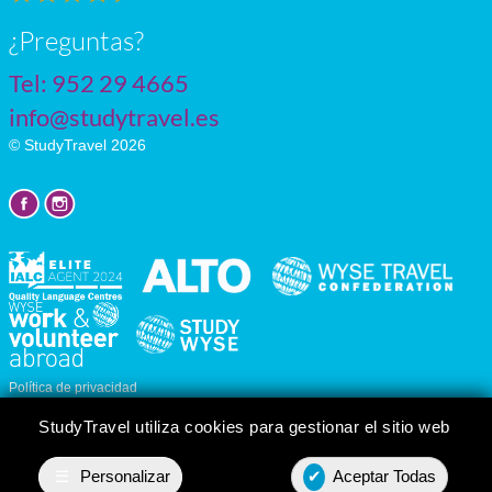
¿Preguntas?
Tel:
952 29 4665
info@studytravel.es
© StudyTravel 2026
Política de privacidad
Personalizar cookies
StudyTravel utiliza cookies para gestionar el sitio web
☰
Personalizar
✔
Aceptar Todas
Presupuesto
Contact