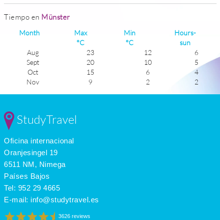
Tiempo en
Münster
Month
Max
Min
Hours-
°C
°C
sun
Aug
23
12
6
Sept
20
10
5
Oct
15
6
4
Nov
9
2
2
Dec
6
0
1
Jan
6
-1
2
Feb
6
-1
3
StudyTravel
Mar
10
1
3
Apr
14
4
5
Oficina internacional
May
19
8
6
June
21
11
6
Oranjesingel 19
July
23
12
6
6511 NM, Nimega
Países Bajos
Tel:
952 29 4665
E-mail:
info@studytravel.es
3626 reviews