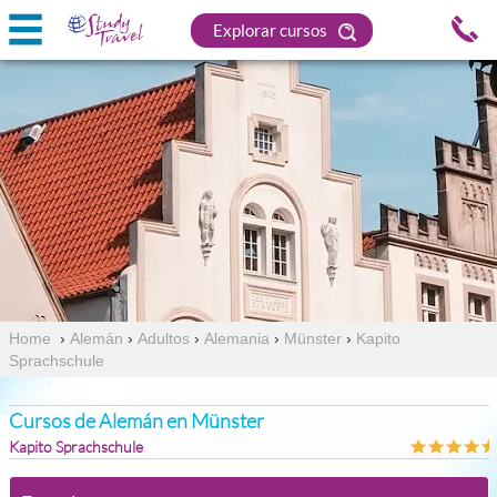
Explorar cursos
Home
›
Alemán
›
Adultos
›
Alemania
›
Münster
›
Kapito
Sprachschule
Cursos de Alemán en Münster
Kapito Sprachschule