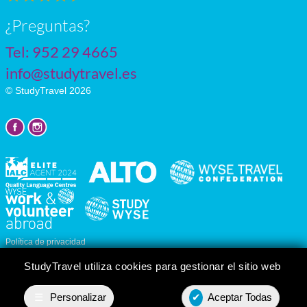
¿Preguntas?
Tel:
952 29 4665
info@studytravel.es
© StudyTravel 2026
Política de privacidad
Personalizar cookies
StudyTravel utiliza cookies para gestionar el sitio web
☰
Personalizar
✔
Aceptar Todas
Presupuesto
Contact