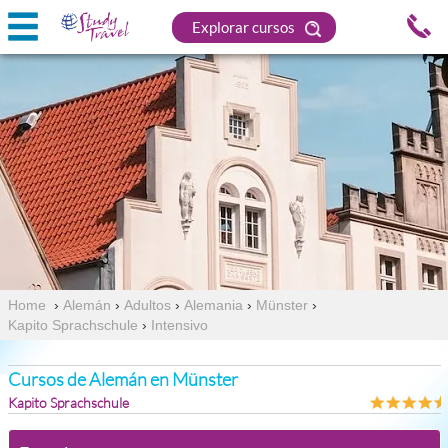
Explorar cursos
Home
›
Alemán
›
Adultos
›
Alemania
›
Münster
›
Kapito Sprachschule
›
Intensivo
Cursos de Alemán en Münster
Kapito Sprachschule