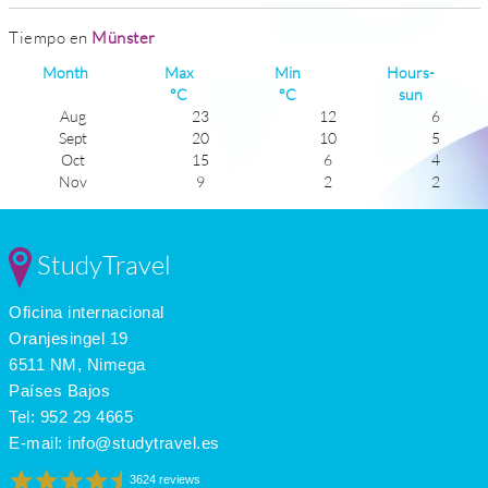
Tiempo en
Münster
Month
Max
Min
Hours-
°C
°C
sun
Aug
23
12
6
Sept
20
10
5
Oct
15
6
4
Nov
9
2
2
Dec
6
0
1
Jan
6
-1
2
Feb
6
-1
3
StudyTravel
Mar
10
1
3
Apr
14
4
5
Oficina internacional
May
19
8
6
June
21
11
6
Oranjesingel 19
July
23
12
6
6511 NM, Nimega
Países Bajos
Tel:
952 29 4665
E-mail:
info@studytravel.es
3624 reviews