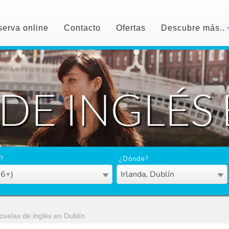
erva online
Contacto
Ofertas
Descubre más..
DE INGLÉS
?
¿Dónde?
16+)
Irlanda, Dublín
cuelas de inglés en Dublín