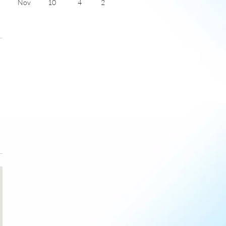
Nov
10
4
2
Dec
8
3
2
Jan
8
1
2
Feb
8
2
3
Mar
10
3
4
)
Apr
13
4
6
May
15
6
7
June
18
9
7
July
20
11
5