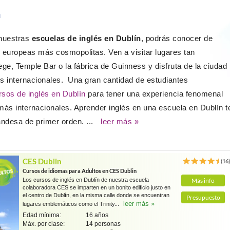
n
 nuestras
escuelas de inglés en Dublín
, podrás conocer de
 europeas más cosmopolitas. Ven a visitar lugares tan
ge, Temple Bar o la fábrica de Guinness y disfruta de la ciudad
 internacionales. Una gran cantidad de estudiantes
rsos de inglés en Dublín
para tener una experiencia fenomenal
ás internacionales. Aprender inglés en una escuela en Dublín t
landesa de primer orden. ...
leer más »
CES Dublin
(16
Cursos de idiomas para Adultos en CES Dublin
Los cursos de inglés en Dublín de nuestra escuela
Más info
colaboradora CES se imparten en un bonito edificio justo en
el centro de Dublín, en la misma calle donde se encuentran
Presupuesto
leer más »
lugares emblemáticos como el Trinity...
Edad mínima:
16 años
Máx. por clase:
14 personas