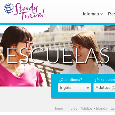
Idiomas
Res
ESCUELAS 
¿Qué idioma?
¿Para quién
Inglés
Adultos (
Home
›
Inglés
›
Adultos
›
Irlanda
›
Es