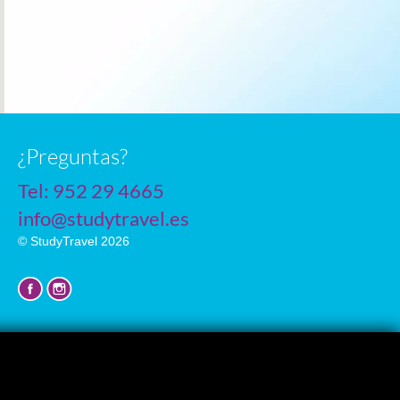
n
¿Preguntas?
Tel:
952 29 4665
info@studytravel.es
© StudyTravel 2026