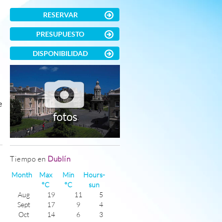
RESERVAR
PRESUPUESTO
DISPONIBILIDAD
e
fotos
)
Tiempo en
Dublín
Month
Max
Min
Hours-
°C
°C
sun
Aug
19
11
5
Sept
17
9
4
Oct
14
6
3