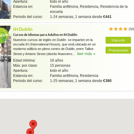
Apertura:
todo el año
Estancia en:
Familia anfitriona, Residencia, Residencia de la
escuela
Periodo del curso:
1-24 semanas, 1 semana desde
€441
IH Dublin
(50
Cursos de idiomas para Adultos en IH Dublin
Nuestros cursos de inglés en Dublín se imparten en la
Más info
escuela IH (International House), que está ubicada en un
moderno edificio en pleno centro de Dublin, entre Talbot
Presupuesto
leer más »
Street y Amiens Street (distrito financiero...
Edad mínima:
16 años
Máx. por clase:
15 personas
Apertura:
todo el año
Estancia en:
Familia anfitriona, Residencia
Periodo del curso:
1-25 semanas, 1 semana desde
€380