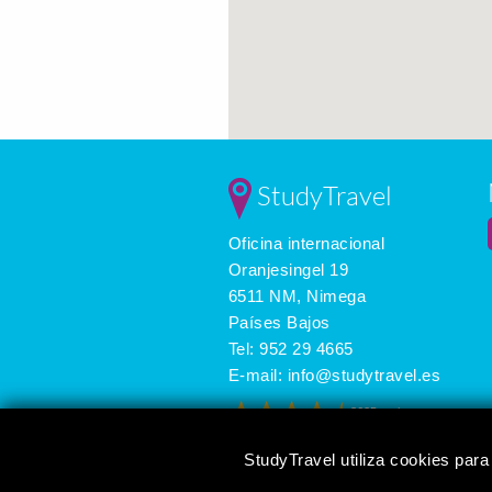
StudyTravel
Oficina internacional
Oranjesingel 19
6511 NM, Nimega
Países Bajos
Tel:
952 29 4665
E-mail:
info@studytravel.es
3625 reviews
StudyTravel utiliza cookies para 