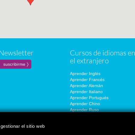
Newsletter
Cursos de idiomas e
el extranjero
Aprender Inglés
Aprender Francés
Aprender Alemán
Aprender Italiano
Aprender Portugués
Aprender Chino
Aprender Ruso
Aprender Coreano
Aprender Japonés
gestionar el sitio web
Aprender Español