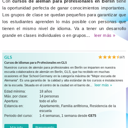
Con
cursos de alemán para profesionales en Berlín
tiene
la oportunidad perfecta de ganar conocimientos importantes.
Los grupos de clase se quedan pequeños para garantizar que
los estudiantes aprenden lo más posible con personas que
tienen el mismo nivel de idioma. Va a tener un desarrollo
grande en clases individuales o en grupos...
leer más »
GLS
(67)
Cursos de idiomas para Profesionales en GLS
Nuestros cursos de alemán para profesionales en Berlín se imparten en nuestra
escuela colaboradora de alemán en Berlín, GLS, que ha recibido en muchas
ocasiones el Star School Germany en la categoría máxima de "Mejor escuela de
Alemania". Es una garantía de la calidad y alta estándar de los cursos e instalaciones
leer más »
de la escuela. Situada en el centro de la ciudad en el barrio de...
Edad mínima:
18 años
Máx. por clase:
14 personas
Apertura:
todo el año
Estancia en:
Apartamento, Familia anfitriona, Residencia de la
escuela
Periodo del curso:
1-4 semanas, 1 semana desde
€875
Más info
Presupuesto