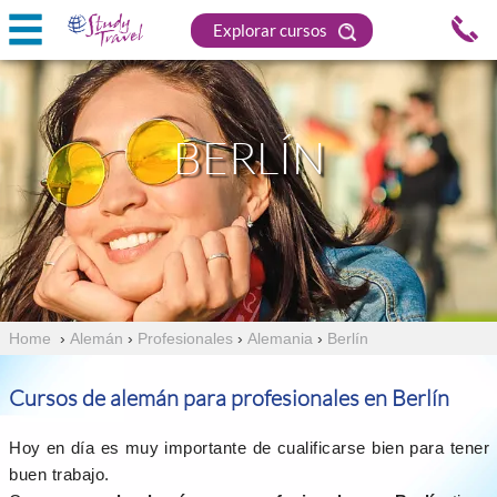
Explorar cursos
BERLÍN
Home
›
Alemán
›
Profesionales
›
Alemania
›
Berlín
Cursos de alemán para profesionales en Berlín
Hoy en día es muy importante de cualificarse bien para tener
buen trabajo.