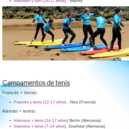
Intensivo y surf (14-17 años)
- Biarritz
Campamentos de tenis
Francés + tennis:
Francés y tenis (12-17 años)
, Niza (Francia)
Alemán + tennis:
Intensivo + tenis (14-17 años)
Berlín (Alemania)
Intensivo + tenis (7-14 años),
Josefstal (Alemania)