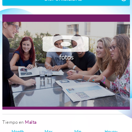
fotos
Tiempo en
Malta
Month
Max
Min
Hours-