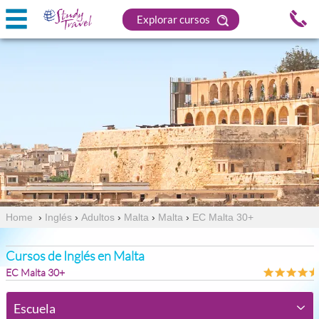
Explorar cursos
Home
›
Inglés
›
Adultos
›
Malta
›
Malta
›
EC Malta 30+
Cursos de Inglés en Malta
EC Malta 30+
Escuela