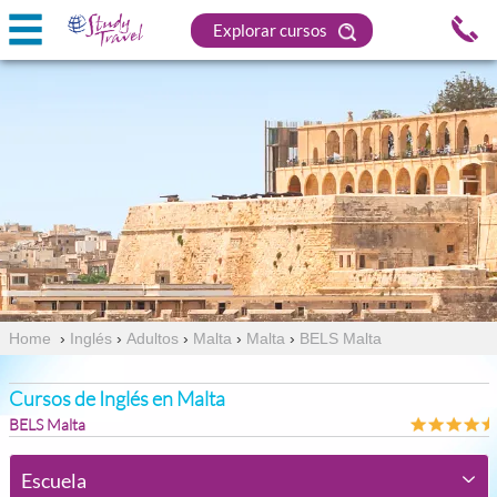
Explorar cursos
Home
›
Inglés
›
Adultos
›
Malta
›
Malta
›
BELS Malta
Cursos de Inglés en Malta
BELS Malta
Escuela