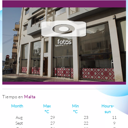
fotos
Tiempo en
Malta
Month
Max
Min
Hours-
°C
°C
sun
Aug
29
23
11
Sept
27
22
9