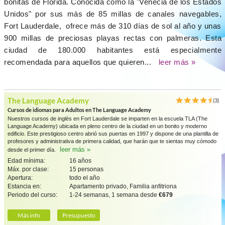
bonitas de Florida. Conocida como la "Venecia de los Estados
Unidos" por sus más de 85 millas de canales navegables,
Fort Lauderdale, ofrece más de 310 días de sol al año y unas
900 millas de preciosas playas rectas con palmeras. Esta
ciudad de 180.000 habitantes está especialmente
recomendada para aquellos que quieren...
leer más »
The Language Academy
(3)
Cursos de idiomas para Adultos en The Language Academy
Nuestros cursos de inglés en Fort Lauderdale se imparten en la escuela TLA (The
Language Academy) ubicada en pleno centro de la ciudad en un bonito y moderno
edificio. Este prestigioso centro abrió sus puertas en 1997 y dispone de una plantilla de
profesores y administrativa de primera calidad, que harán que te sientas muy cómodo
leer más »
desde el primer día.
Edad mínima:
16 años
Máx. por clase:
15 personas
Apertura:
todo el año
Estancia en:
Apartamento privado, Familia anfitriona
Periodo del curso:
1-24 semanas, 1 semana desde
€679
Más info
Presupuesto