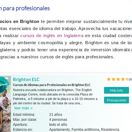
n para profesionales
gocios en Brighton
te permiten mejorar sustancialmente tu nive
ntas esenciales de idioma del trabajo. Aprovecha tus vacacione
a realizar
cursos de inglés en Inglaterra
en esta ciudad coster
layas y ambiente cosmopolita y alegre. Brighton es una de la
nglaterra y podrás tener una experiencia de inmersión idiomátic
gracias a nuestros cursos de inglés para profesionales.
Brighton ELC
(6
Cursos de idiomas para Profesionales en Brighton ELC
Nuestra escuela colaboradora en Brighton, The English
Más info
Language Centre, está ubicada en la conocida Plaza de
Palmeira, a 5 minutos a pie de la playa y a 10-15 minutos a
Presupuesto
pie del centro de la ciudad. Se trata de una una...
leer más »
Edad mínima:
21 años
Máx. por clase:
4 personas
Apertura:
todo el año
Estancia en:
Apartamento, Familia anfitriona, Residencia