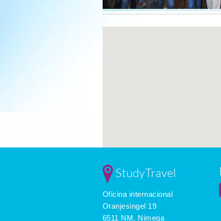
StudyTravel
Oficina internacional
Oranjesingel 19
6511 NM, Nimega