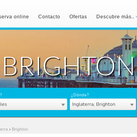
erva online
Contacto
Ofertas
Descubre más..
BRIGHTON
?
¿Dónde?
les
Inglaterra, Brighton
terra
›
Brighton