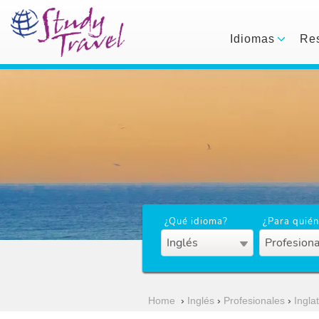
Idiomas
Res
¿Qué idioma?
¿Para quién
Inglés
Profesiona
Home
›
Inglés
›
Profesionales
›
Ingla