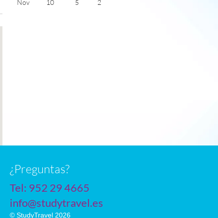
Nov
10
5
2
Dec
7
4
1
Jan
6
2
1
Feb
7
2
2
Mar
10
3
4
Apr
13
6
5
May
17
8
6
June
20
12
7
July
22
14
6
n
¿Preguntas?
Tel:
952 29 4665
info@studytravel.es
© StudyTravel 2026