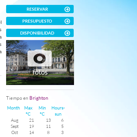
RESERVAR
PRESUPUESTO
l
s
DISPONIBILIDAD
a
s
a
fotos
)
Tiempo en
Brighton
Month
Max
Min
Hours-
°C
°C
sun
Aug
21
13
6
Sept
19
11
5
Oct
14
8
3