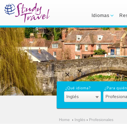
Idiomas
Res
¿Qué idioma?
¿Para quién
Inglés
Profesiona
Home
›
Inglés
›
Profesionales