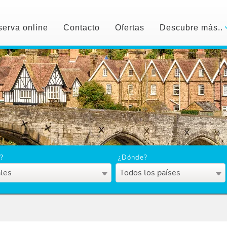
erva online
Contacto
Ofertas
Descubre más..
?
¿Dónde?
les
Todos los países