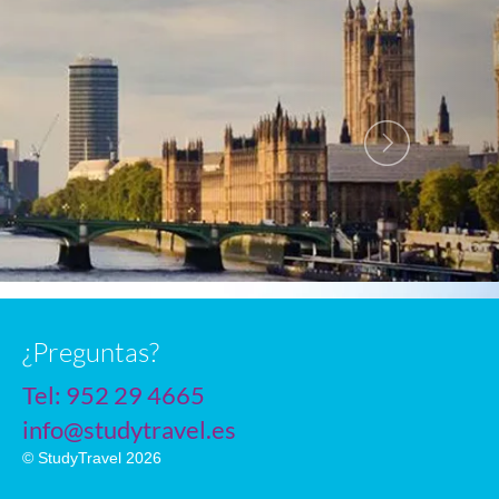
n
¿Preguntas?
Tel:
952 29 4665
info@studytravel.es
© StudyTravel 2026