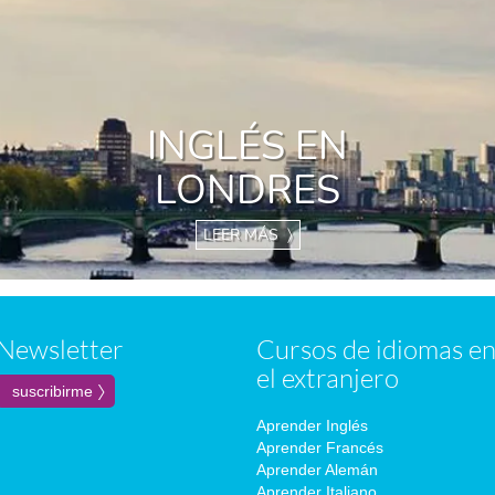
INGLÉS EN
LONDRES
LEER MÁS 〉
Newsletter
Cursos de idiomas e
el extranjero
Aprender Inglés
Aprender Francés
Aprender Alemán
Aprender Italiano