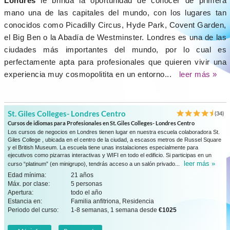
Londres
le brinda la oportunidad de conocer de primera
mano una de las capitales del mundo, con los lugares tan
conocidos como Picadilly Circus, Hyde Park, Covent Garden,
el Big Ben o la Abadía de Westminster. Londres es una de las
ciudades más importantes del mundo, por lo cual es
perfectamente apta para profesionales que quieren vivir una
experiencia muy cosmopolitita en un entorno...
leer más »
St. Giles Colleges- Londres Centro
(34)
Cursos de idiomas para Profesionales en St. Giles Colleges- Londres Centro
Los cursos de negocios en Londres tienen lugar en nuestra escuela colaboradora St.
Giles College , ubicada en el centro de la ciudad, a escasos metros de Russel Square
y el British Museum. La escuela tiene unas instalaciones especialmente para
ejecutivos como pizarras interactivas y WIFI en todo el edificio. Si participas en un
leer más »
curso “platinum” (en minigrupo), tendrás acceso a un salón privado...
Edad mínima:
21 años
Máx. por clase:
5 personas
Apertura:
todo el año
Estancia en:
Familia anfitriona, Residencia
Periodo del curso:
1-8 semanas, 1 semana desde
€1025