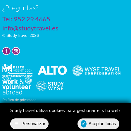
¿Preguntas?
Tel:
952 29 4665
info@studytravel.es
© StudyTravel 2026
Política de privacidad
Personalizar cookies
StudyTravel utiliza cookies para gestionar el sitio web
☰
Personalizar
✔
Aceptar Todas
Presupuesto
Contact