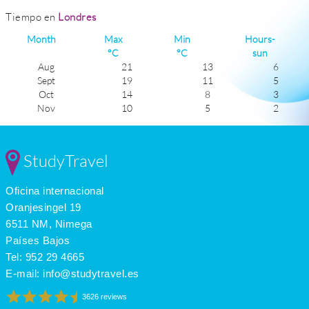
Tiempo en
Londres
Month
Max
Min
Hours-
°C
°C
sun
Aug
21
13
6
Sept
19
11
5
Oct
14
8
3
Nov
10
5
2
Dec
7
4
1
Jan
6
2
1
Feb
7
2
2
StudyTravel
Mar
10
3
4
Apr
13
6
5
Oficina internacional
May
17
8
6
June
20
12
7
Oranjesingel 19
July
22
14
6
6511 NM, Nimega
Países Bajos
Tel:
952 29 4665
E-mail:
info@studytravel.es
3626 reviews