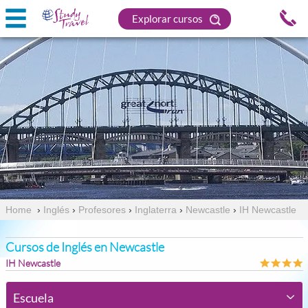
Explorar cursos
Home
›
Inglés
›
Profesores
›
Inglaterra
›
Newcastle
›
IH Newcastle
Cursos de Inglés en Newcastle
IH Newcastle
Escuela