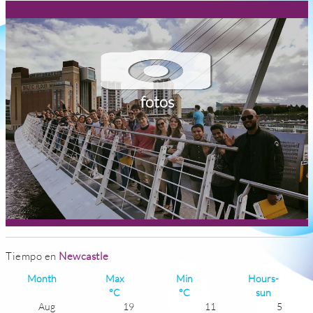
fotos
Tiempo en
Newcastle
Month
Max
Min
Hours-
°C
°C
sun
Aug
19
11
5