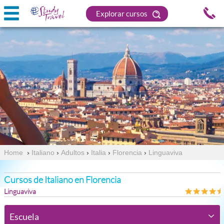
Explorar cursos
Home
›
Italiano
›
Adultos
›
Italia
›
Florencia
›
Linguaviva
Cursos de Italiano en Florencia
Linguaviva
Escuela