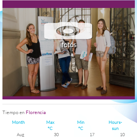
fotos
Tiempo en
Florencia
Month
Max
Min
Hours-
°C
°C
sun
Aug
30
17
10