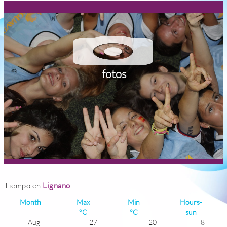
fotos
Tiempo en
Lignano
Month
Max
Min
Hours-
°C
°C
sun
Aug
27
20
8