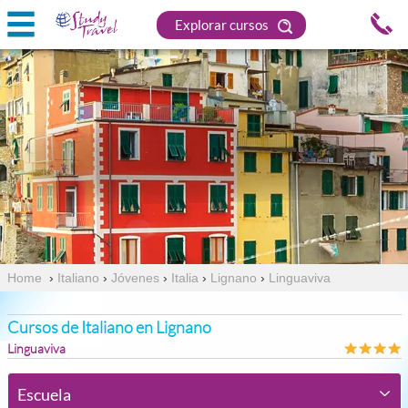
Explorar cursos
Home
›
Italiano
›
Jóvenes
›
Italia
›
Lignano
›
Linguaviva
Cursos de Italiano en Lignano
Linguaviva
Escuela