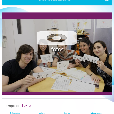
fotos
Tiempo en
Tokio
Month
Max
Min
Hours-