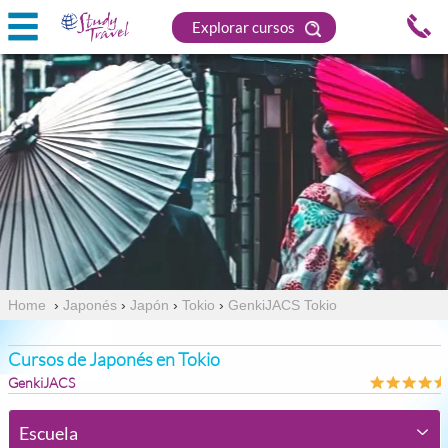
Explorar cursos
Home
›
Japonés
›
Japón
›
Tokio
›
GenkiJACS Tokio
Cursos de Japonés en Tokio
GenkiJACS
Escuela