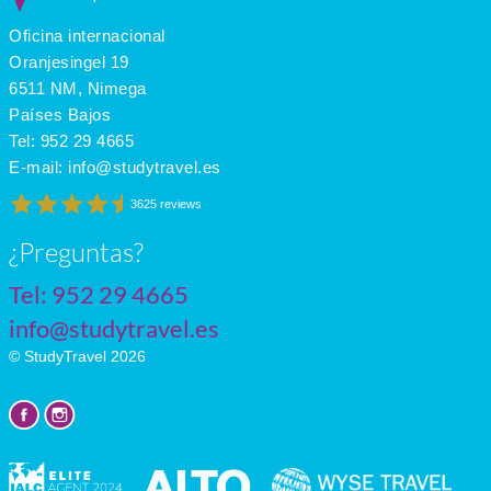
Oficina internacional
Oranjesingel 19
6511 NM, Nimega
Países Bajos
Tel:
952 29 4665
E-mail:
info@studytravel.es
3625 reviews
¿Preguntas?
Tel:
952 29 4665
info@studytravel.es
© StudyTravel 2026