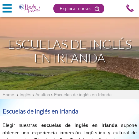
Explorar cursos
ESCUELAS DE INGLÉS
EN IRLANDA
Home
›
Inglés
›
Adultos
›
Escuelas de inglés en Irlanda
Escuelas de inglés en Irlanda
Elegir nuestras
escuelas de inglés en Irlanda
supone
obtener una experiencia inmersión lingüística y cultural de