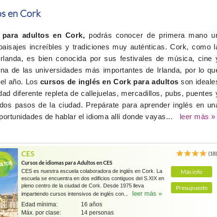
os en Cork
 para adultos en Cork,
podrás conocer de primera mano u
paisajes increíbles y tradiciones muy auténticas. Cork, como l
landa, es bien conocida por sus festivales de música, cine 
una de las universidades más importantes de Irlanda, por lo qu
 el año. Los
cursos de inglés en Cork para adultos
son ideale
ad diferente repleta de callejuelas, mercadillos, pubs, puentes 
dos pasos de la ciudad. Prepárate para aprender inglés en un
ortunidades de hablar el idioma allí donde vayas...
leer más »
CES
(18
Cursos de idiomas para Adultos en CES
CES es nuestra escuela colaboradora de inglés en Cork. La
Más info
escuela se encuentra en dos edificios contiguos del S.XIX en
pleno centro de la ciudad de Cork. Desde 1975 lleva
Presupuesto
leer más »
impartiendo cursos intensivos de inglés con...
Edad mínima:
16 años
Máx. por clase:
14 personas