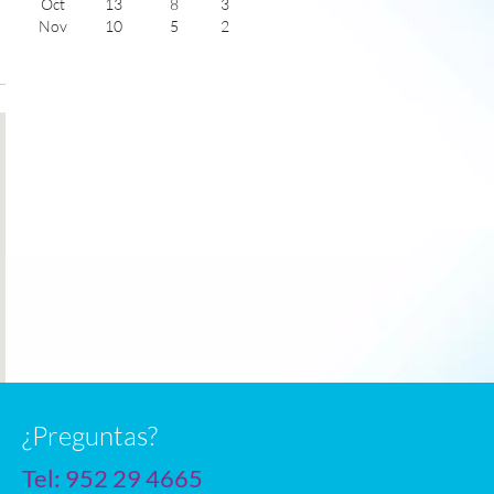
Oct
13
8
3
Nov
10
5
2
Dec
8
4
2
Jan
8
3
2
Feb
8
3
2
Mar
9
3
4
Apr
11
4
5
May
14
6
6
June
17
9
6
July
19
11
6
n
¿Preguntas?
Tel:
952 29 4665