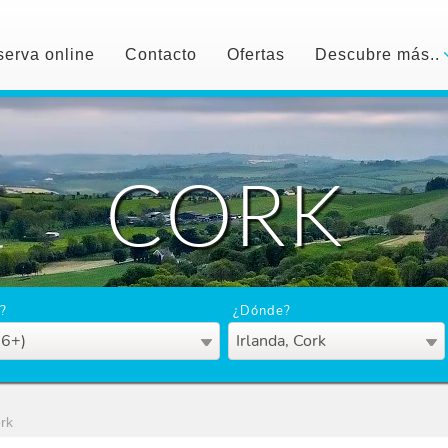
erva online
Contacto
Ofertas
Descubre más..
CORK
?
¿Dónde?
16+)
Irlanda, Cork
rk