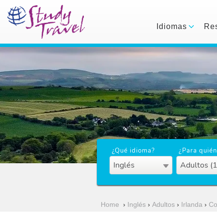
Idiomas
Res
¿Qué idioma?
¿Para quién
Inglés
Adultos (
Home
›
Inglés
›
Adultos
›
Irlanda
›
Co