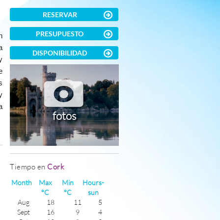
RESERVAR
PRESUPUESTO
n
a
DISPONIBILIDAD
y
e
s
y
a
fotos
)
Tiempo en
Cork
Month
Max
Min
Hours-
°C
°C
sun
Aug
18
11
5
Sept
16
9
4