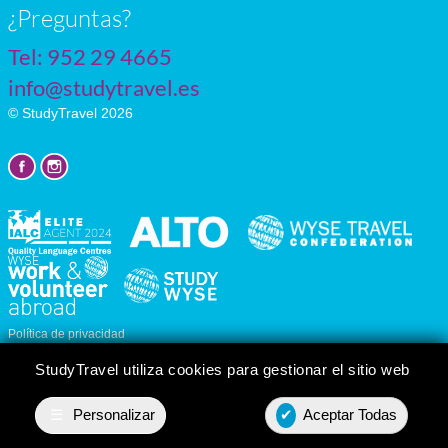
¿Preguntas?
Tel:
952 29 4665
info@studytravel.es
© StudyTravel 2026
Política de privacidad
Personalizar cookies
StudyTravel utiliza cookies para gestionar el sitio web
☰
Personalizar
✔
Aceptar Todas
Presupuesto
Contact