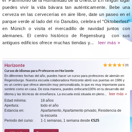
el Patrimonio de la Humanidad de la Unesco! En ningún lugar
puedes vivir la vida bávara tan auténticamente. Bebe una
cerveza en las cervecerías en aire libre, date un paseo en el
parque verde al lado del río Danubio, celebra el “Oktoberfest”
en Múnich o visita el mercadillo de navidad juntos con
alemanes. El centro histórico de Regensburg con sus
antiguos edificios ofrece muchas tiendas y...
leer más »
Horizonte
(9)
Cursos de idiomas para Profesores en Horizonte
En diferentes fechas del año, puedes hacer un curso para profesores de alemán en
Regensburgo. Nuestra escuela colaboradora Horizonte abrió sus puertas en 1986 y
es un centro que ofrece atención muy personalizada, lo que es muy importante para
sentirte como en casa. De esta manera, puedes enfocarte100% en tu desarrollo del
leer más »
idioma y las técnicas de enseñanza. La escuela está situada en pleno...
Edad mínima:
18 años
Apertura:
todo el año
Estancia en:
Apartamento, Apartamento privado, Residencia de
la escuela
Periodo del curso:
1-1 semanas, 1 semana desde
€525