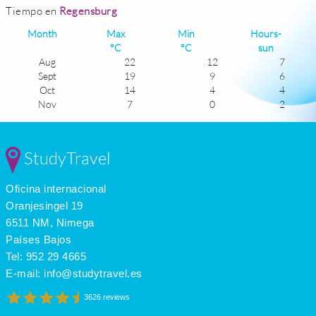
Tiempo en
Regensburg
Month
Max
Min
Hours-
°C
°C
sun
Aug
22
12
7
Sept
19
9
6
Oct
14
4
4
Nov
7
0
2
Dec
3
-4
2
Jan
2
-5
2
Feb
4
-4
3
StudyTravel
Mar
8
-1
4
Apr
13
3
5
Oficina internacional
May
17
7
6
June
21
10
7
Oranjesingel 19
July
23
12
8
6511 NM, Nimega
Países Bajos
Tel:
952 29 4665
E-mail:
info@studytravel.es
3626 reviews