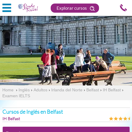
Explorar cursos
Home
›
Inglés
›
Adultos
›
Irlanda del Norte
›
Belfast
›
IH Belfast
›
Examen IELTS
Cursos de Inglés en Belfast
IH Belfast