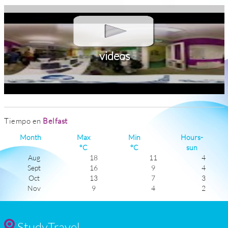
videos
Tiempo en
Belfast
Month
Max
Min
Hours-
°C
°C
sun
Aug
18
11
4
Sept
16
9
4
Oct
13
7
3
Nov
9
4
2
Dec
7
3
1
Jan
6
2
2
Feb
7
2
2
StudyTravel