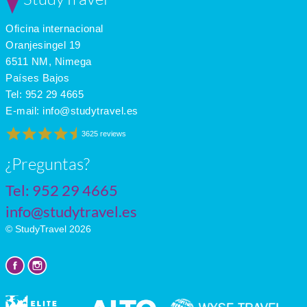
Mar
9
3
3
Apr
12
4
5
Oficina internacional
May
15
6
6
June
18
9
6
Oranjesingel 19
July
18
11
5
6511 NM, Nimega
Países Bajos
Tel:
952 29 4665
E-mail:
info@studytravel.es
3625 reviews
¿Preguntas?
Tel:
952 29 4665
info@studytravel.es
© StudyTravel 2026