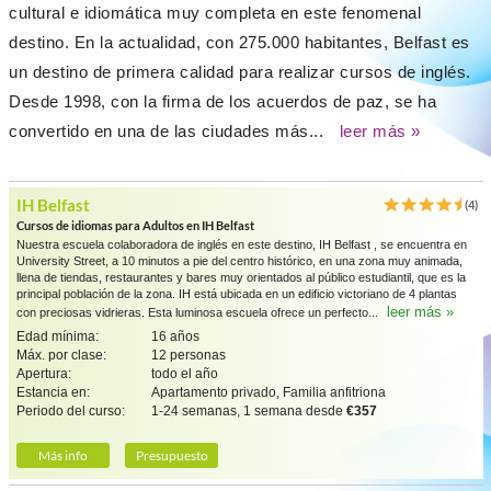
cultural e idiomática muy completa en este fenomenal
destino. En la actualidad, con 275.000 habitantes, Belfast es
un destino de primera calidad para realizar cursos de inglés.
Desde 1998, con la firma de los acuerdos de paz, se ha
convertido en una de las ciudades más...
leer más »
IH Belfast
(4)
Cursos de idiomas para Adultos en IH Belfast
Nuestra escuela colaboradora de inglés en este destino, IH Belfast , se encuentra en
University Street, a 10 minutos a pie del centro histórico, en una zona muy animada,
llena de tiendas, restaurantes y bares muy orientados al público estudiantil, que es la
principal población de la zona. IH está ubicada en un edificio victoriano de 4 plantas
leer más »
con preciosas vidrieras. Esta luminosa escuela ofrece un perfecto...
Edad mínima:
16 años
Máx. por clase:
12 personas
Apertura:
todo el año
Estancia en:
Apartamento privado, Familia anfitriona
Periodo del curso:
1-24 semanas, 1 semana desde
€357
Más info
Presupuesto