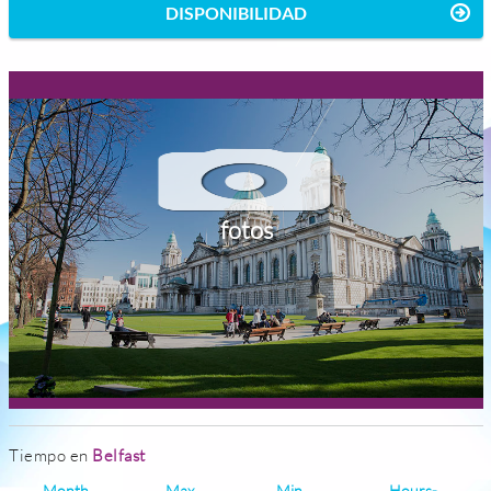
DISPONIBILIDAD
fotos
Tiempo en
Belfast
Month
Max
Min
Hours-