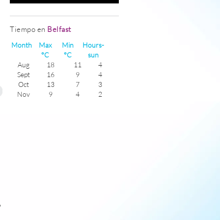
Tiempo en
Belfast
Month
Max
Min
Hours-
°C
°C
sun
Aug
18
11
4
Sept
16
9
4
Oct
13
7
3
Nov
9
4
2
Dec
7
3
1
Jan
6
2
2
Feb
7
2
2
Mar
9
3
3
Apr
12
4
5
May
15
6
6
June
18
9
6
July
18
11
5
,
,