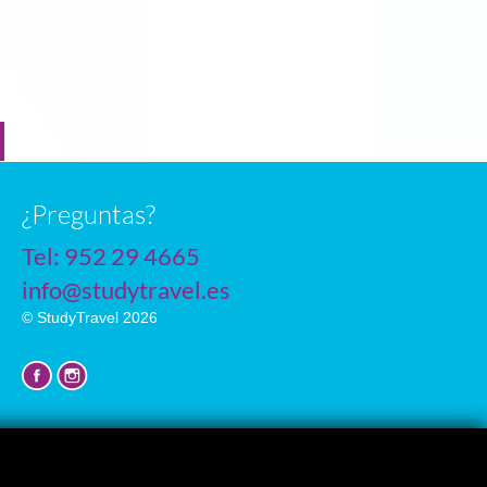
n
¿Preguntas?
Tel:
952 29 4665
info@studytravel.es
© StudyTravel 2026