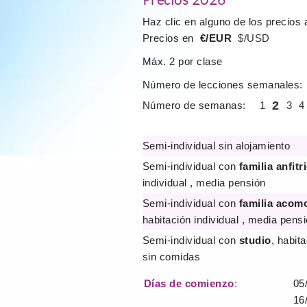
Haz clic en alguno de los precios 
Precios en
€/EUR
$/USD
Máx. 2 por clase
Número de lecciones semanales:
2
Número de semanas:
1
3
4
Semi-individual sin alojamiento
Semi-individual con
familia anfitr
individual , media pensión
Semi-individual con
familia acom
habitación individual , media pens
Semi-individual con
studio
, habita
sin comidas
Días de comienzo
:
05/
16/