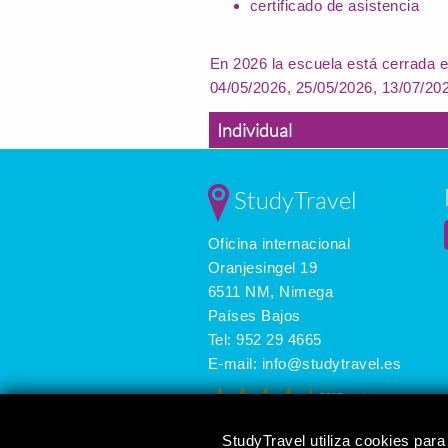
certificado de asistencia
En 2026 la escuela está cerrada e
04/05/2026, 25/05/2026, 13/07/20
Individual
StudyTravel
Oficina internacional
Oranjesingel 19
6511 NM, Nimega
Países Bajos
Tel:
952 29 4665
E-mail:
info@studytravel.es
3625 reviews
StudyTravel utiliza cookies para 