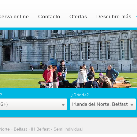
erva online
Contacto
Ofertas
Descubre más..
?
¿Dónde?
16+)
Irlanda del Norte, Belfast
 Norte
›
Belfast
›
IH Belfast
›
Semi individual