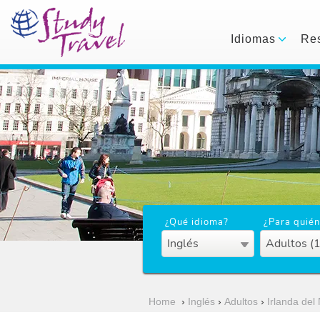
Idiomas
Res
¿Qué idioma?
¿Para quién
Inglés
Adultos (
Home
›
Inglés
›
Adultos
›
Irlanda del