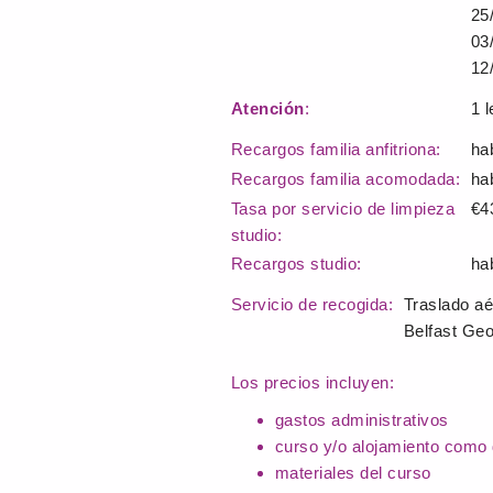
25/
03/
12/
Atención
:
1 
Recargos familia anfitriona:
ha
Recargos familia acomodada:
ha
Tasa por servicio de limpieza
€4
studio:
Recargos studio:
ha
Servicio de recogida:
Traslado aé
Belfast Geo
Los precios incluyen:
gastos administrativos
curso y/o alojamiento como 
materiales del curso