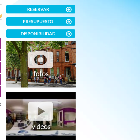
RESERVAR
PRESUPUESTO
DISPONIBILIDAD
fotos
o
videos