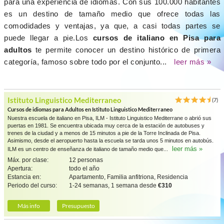
para una experiencia de idiomas. Con sus 100.000 habitantes
es un destino de tamaño medio que ofrece todas las
comodidades y ventajas, ya que, a casi todas partes se
puede llegar a pie.Los
cursos de italiano en Pisa para
adultos
te permite conocer un destino histórico de primera
categoría, famoso sobre todo por el conjunto...
leer más »
Istituto Linguistico Mediterraneo
(7)
Cursos de idiomas para Adultos en Istituto Linguistico Mediterraneo
Nuestra escuela de italiano en Pisa, ILM - Istituto Linguistico Mediterrane o abrió sus
puertas en 1981. Se encuentra ubicada muy cerca de la estación de autobuses y
trenes de la ciudad y a menos de 15 minutos a pie de la Torre Inclinada de Pisa.
Asimismo, desde el aeropuerto hasta la escuela se tarda unos 5 minutos en autobús.
leer más »
ILM es un centro de enseñanza de italiano de tamaño medio que...
Máx. por clase:
12 personas
Apertura:
todo el año
Estancia en:
Apartamento, Familia anfitriona, Residencia
Periodo del curso:
1-24 semanas, 1 semana desde
€310
Más info
Presupuesto