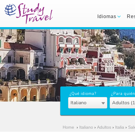
Idiomas
Res
¿Qué idioma?
¿Para quién
Italiano
Adultos (
Home
›
Italiano
›
Adultos
›
Italia
›
Sal