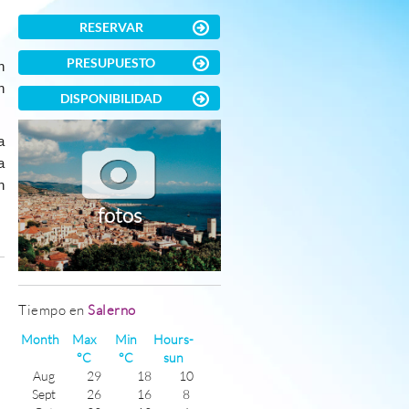
RESERVAR
PRESUPUESTO
n
n
DISPONIBILIDAD
a
a
n
fotos
)
Tiempo en
Salerno
Month
Max
Min
Hours-
°C
°C
sun
Aug
29
18
10
Sept
26
16
8