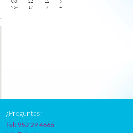
Oct
22
12
6
Nov
17
9
4
Dec
14
6
3
Jan
12
4
4
Feb
13
5
5
Mar
15
6
5
Apr
18
9
7
May
22
12
8
June
26
16
9
July
29
18
10
n
¿Preguntas?
Tel:
952 29 4665