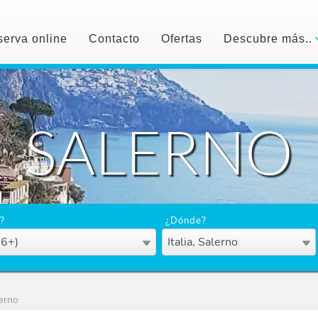
erva online
Contacto
Ofertas
Descubre más..
SALERNO
?
¿Dónde?
16+)
Italia, Salerno
erno