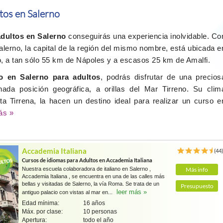
tos en Salerno
adultos en Salerno
conseguirás una experiencia inolvidable. Co
lerno, la capital de la región del mismo nombre, está ubicada e
no, a tan sólo 55 km de Nápoles y a escasos 25 km de Amalfi.
no en Salerno para adultos
, podrás disfrutar de una precios
unada posición geográfica, a orillas del Mar Tirreno. Su clim
ta Tirrena, la hacen un destino ideal para realizar un curso e
ás »
Accademia Italiana
(44
Cursos de idiomas para Adultos en Accademia Italiana
Nuestra escuela colaboradora de italiano en Salerno ,
Más info
Accademia Italiana , se encuentra en una de las calles más
bellas y visitadas de Salerno, la vía Roma. Se trata de un
Presupuesto
leer más »
antiguo palacio con vistas al mar en...
Edad mínima:
16 años
Máx. por clase:
10 personas
Apertura:
todo el año