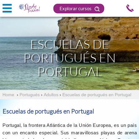
Explorar cursos
ESCUELAS DE
PORTUGUÉS EN
PORTUGAL
Home
›
Portugués
›
Adultos
›
Escuelas de portugués en Portugal
Escuelas de portugués en Portugal
Portugal, la frontera Atlántica de la Unión Europea, es un país
con un encanto especial. Sus maravillosas playas de arena