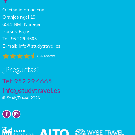
Oficina internacional
Oranjesingel 19
6511 NM, Nimega
Países Bajos
Tel:
952 29 4665
E-mail:
info@studytravel.es
3626 reviews
¿Preguntas?
Tel:
952 29 4665
info@studytravel.es
© StudyTravel 2026