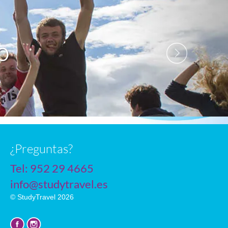
O
n
¿Preguntas?
Tel:
952 29 4665
info@studytravel.es
© StudyTravel 2026