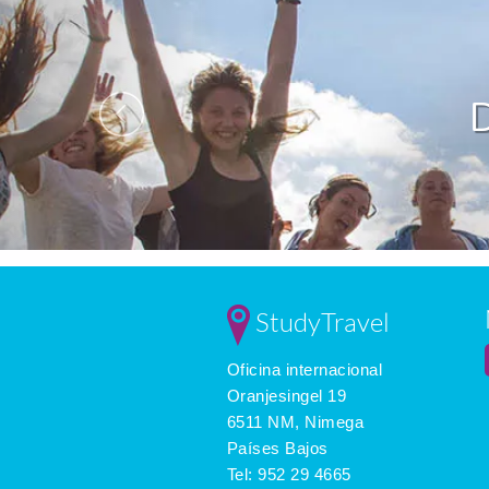
StudyTravel
Oficina internacional
Oranjesingel 19
6511 NM, Nimega
Países Bajos
Tel:
952 29 4665