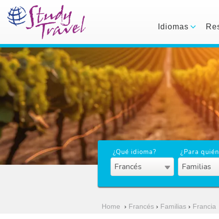
Idiomas
Res
¿Qué idioma?
¿Para quién
Francés
Familias
Home
›
Francés
›
Familias
›
Francia