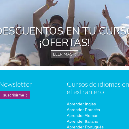
DESCUENTOS EN TU CURS
¡OFERTAS!
LEER MÁS 〉
Newsletter
Cursos de idiomas e
el extranjero
Aprender Inglés
Aprender Francés
Aprender Alemán
Aprender Italiano
Aprender Portugués