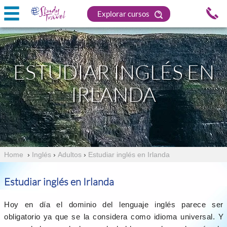
Explorar cursos
ESTUDIAR INGLÉS EN
IRLANDA
Home
›
Inglés
›
Adultos
›
Estudiar inglés en Irlanda
Estudiar inglés en Irlanda
Hoy en día el dominio del lenguaje inglés parece ser
obligatorio ya que se la considera como idioma universal. Y