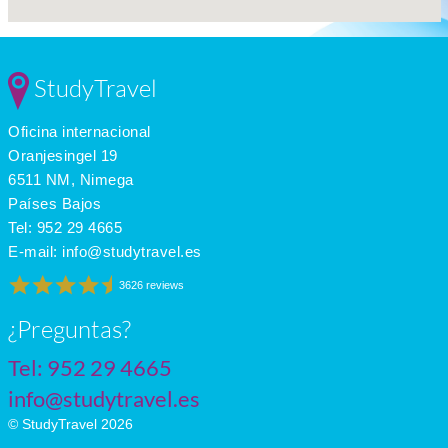
StudyTravel
Oficina internacional
Oranjesingel 19
6511 NM, Nimega
Países Bajos
Tel:
952 29 4665
E-mail:
info@studytravel.es
3626 reviews
¿Preguntas?
Tel:
952 29 4665
info@studytravel.es
© StudyTravel 2026