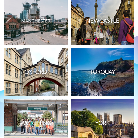
NEWCASTLE
MANCHESTER
OXFORD
TORQUAY
WORTHING
YORK