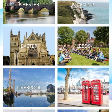
CHESTER
EASTBOURNE
EXETER
LEEDS
LIVERPOOL
LONDRES