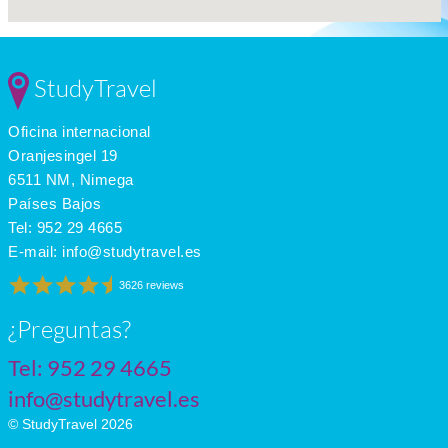
StudyTravel
Oficina internacional
Oranjesingel 19
6511 NM, Nimega
Países Bajos
Tel:
952 29 4665
E-mail:
info@studytravel.es
3626 reviews
¿Preguntas?
Tel:
952 29 4665
info@studytravel.es
© StudyTravel 2026