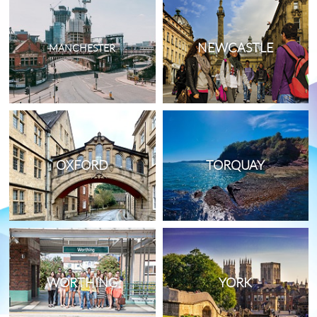
NEWCASTLE
MANCHESTER
OXFORD
TORQUAY
WORTHING
YORK