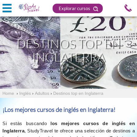
Explorar cursos
DESTINOS TOP EN
INGLATERRA
Home
›
Inglés
›
Adultos
›
Destinos top en Inglaterra
¡Los mejores cursos de inglés en Inglaterra!
Si estás buscando
los mejores cursos de inglés en
Inglaterra
, StudyTravel te ofrece una selección de destinos a