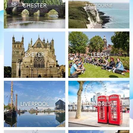
CHESTER
EASTBOURNE
EXETER
LEEDS
LIVERPOOL
LONDRES